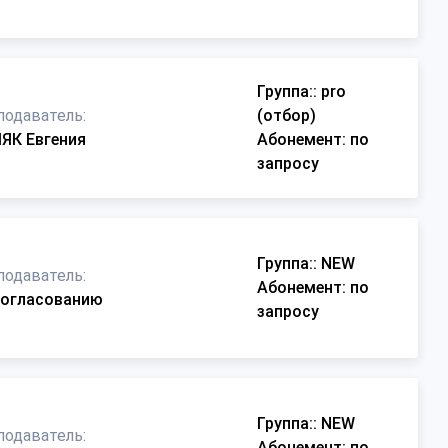
Группа:
: pro
подаватель:
(отбор)
ЯК Евгения
Абонемент
: по
запросу
Группа:
: NEW
подаватель:
Абонемент
: по
согласованию
запросу
Группа:
: NEW
подаватель:
Абонемент
: по